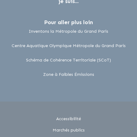
je suis...
Pour aller plus loin
lien externe
Inventons la Métropole du Grand Paris
lien 
Centre Aquatique Olympique Métropole du Grand Paris
lien externe
Schéma de Cohérence Territoriale (SCoT)
lien externe
Zone à Faibles Émissions
Accessibilité
Marchés publics