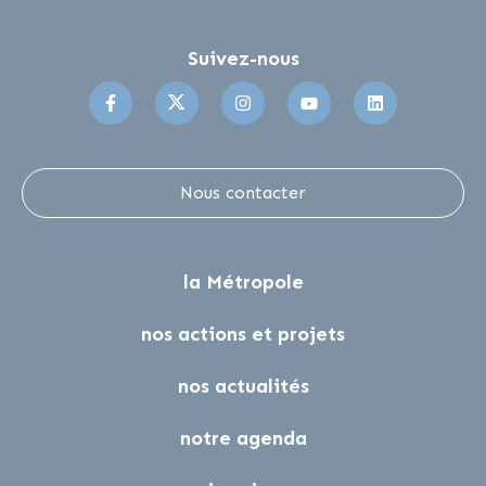
Suivez-nous
Suivez-nous sur Facebook
Suivez-nous sur Twitter
Suivez-nous sur Instagr
Suivez-nous sur 
Suivez-no
Nous contacter
la Métropole
nos actions et projets
nos actualités
notre agenda