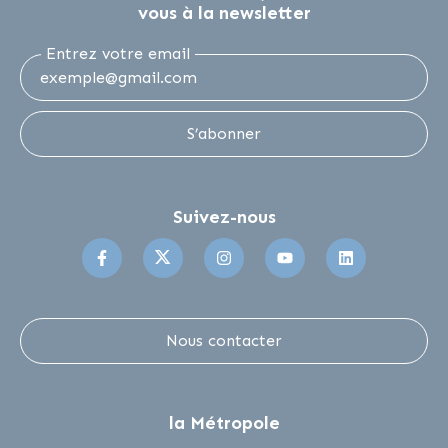
vous à la newsletter
Entrez votre email
S’abonner
Suivez-nous
Suivez-nous sur Facebook
Suivez-nous sur Twitter
Suivez-nous sur Instagr
Suivez-nous sur 
Suivez-no
Nous contacter
la Métropole