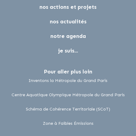
nos actions et projets
nos actualités
notre agenda
je suis...
Pour aller plus loin
lien externe
Inventons la Métropole du Grand Paris
lien 
Centre Aquatique Olympique Métropole du Grand Paris
lien externe
Schéma de Cohérence Territoriale (SCoT)
lien externe
Zone à Faibles Émissions