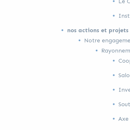
Le 
Ins
nos actions et projets
Notre engagemen
Rayonneme
Coop
Salo
Inve
Sout
Axe