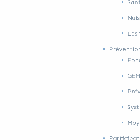
Sant
Nuis
Les 
Prévention
Fonc
GEM
Prév
Sys
Moy
Participa