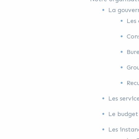
La gouver
Les 
Cons
Bur
Grou
Recu
Les servic
Le budget
Les instan