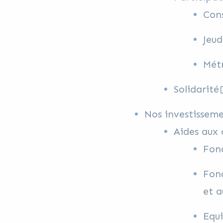
Con
Jeud
Mét
Solidarité
Nos investisseme
Aides aux
Fond
Fond
et a
Equ