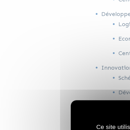
Développ
Logi
Econ
Cent
Innovatio
Sch
Déve
IA
Inc
Ce site util