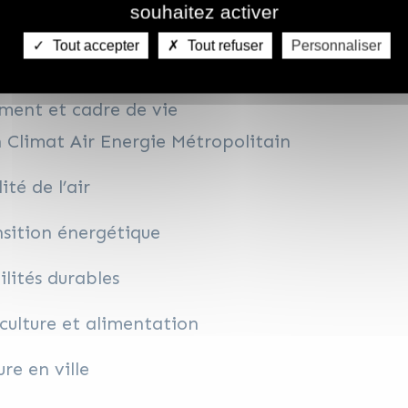
souhaitez activer
étropole et les données du territoire
Tout accepter
Tout refuser
Personnaliser
aux d’acteurs publics métropolitains
ment et cadre de vie
 Climat Air Energie Métropolitain
ité de l’air
sition énergétique
lités durables
culture et alimentation
re en ville