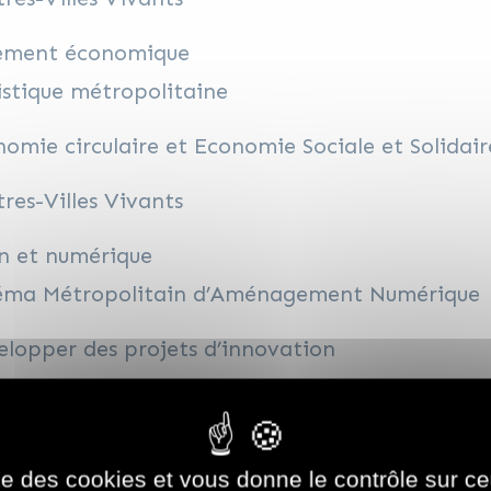
ement économique
stique métropolitaine
omie circulaire et Economie Sociale et Solidair
res-Villes Vivants
n et numérique
éma Métropolitain d’Aménagement Numérique
lopper des projets d’innovation
lusion Numérique et Numérique responsable
ise des cookies et vous donne le contrôle sur 