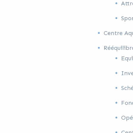
Attr
Spo
Centre Aq
Rééquilibr
Equ
Inve
Sché
Fond
Opér
Cent