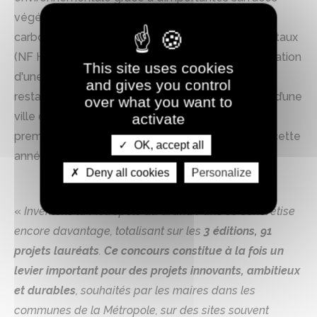
végétalisées et à l'usage de bois et béton bas
carbone, atteignant ainsi les labels environnementaux
(NF Habitat HQE, Label Biodiversity). Avec l'installation
This site uses cookies
d'une ferme urbaine, d’un commerce et d’un
and gives you control
restaurant, le projet participe au développement d’une
over what you want to
ville durable et tournée vers ses habitants. Les
activate
premières livraisons de logements sont prévues cette
OK, accept all
année.
Deny all cookies
Personalize
«
Inventons la Métropole du Grand Paris se concrétise
encore davantage, totalisant sur les
3 éditions, 91
projets lauréats
.
Ce concours constitue à la fois un
levier important pour des projets innovants, ambitieux
et durables
, souhaités par les maires dans les
communes de la Métropole, sur des sites souvent