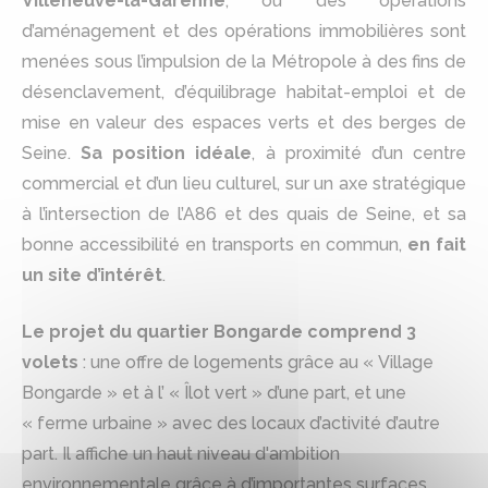
Villeneuve-la-Garenne
, où des opérations
d’aménagement et des opérations immobilières sont
menées sous l’impulsion de la Métropole à des fins de
désenclavement, d’équilibrage habitat-emploi et de
mise en valeur des espaces verts et des berges de
Seine.
Sa position idéale
, à proximité d’un centre
commercial et d’un lieu culturel, sur un axe stratégique
à l’intersection de l’A86 et des quais de Seine, et sa
bonne accessibilité en transports en commun,
en fait
un site d’intérêt
.
Le projet du quartier Bongarde comprend 3
volets
: une offre de logements grâce au « Village
Bongarde » et à l’ « Îlot vert » d’une part, et une
« ferme urbaine » avec des locaux d’activité d’autre
part. Il affiche un haut niveau d'ambition
environnementale grâce à d’importantes surfaces