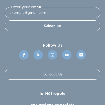
Enter your email
Subscribe
Follow Us
Suivez-nous sur Facebook
Suivez-nous sur Twitter
Suivez-nous sur Instagr
Suivez-nous sur 
Suivez-no
Contact Us
la Métropole
nos actions et projets