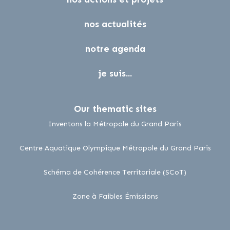
nos actualités
notre agenda
je suis...
Our thematic sites
lien externe
Inventons la Métropole du Grand Paris
lien 
Centre Aquatique Olympique Métropole du Grand Paris
lien externe
Schéma de Cohérence Territoriale (SCoT)
lien externe
Zone à Faibles Émissions