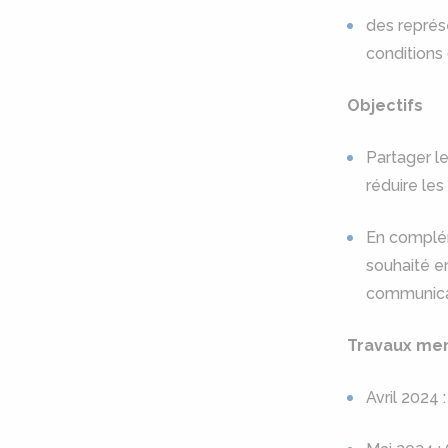
des représe
conditions d
Objectifs
Partager le
réduire les
En complém
souhaité e
communicat
Travaux men
Avril 2024 