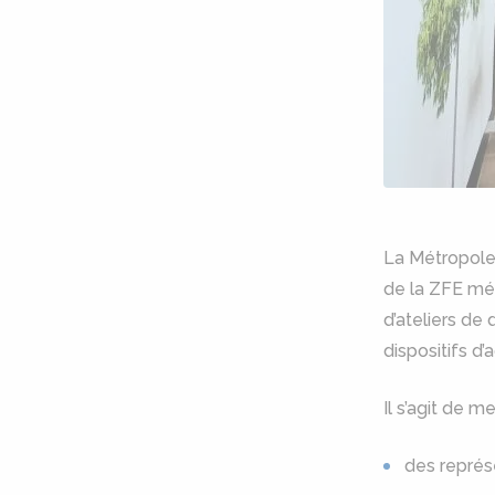
La Métropole
de la ZFE mét
d’ateliers de
dispositifs d
Il s’agit de
des représ