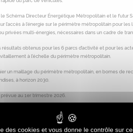
 rapide du parc de véhicules.
le Schéma Directeur Énergétique Métropolitain et le futur
r l’accès à l’énergie sur le périmètre métropolitain pour les lo
ou privées multi-énergies, nécessaires dans un cadre de tran
s résultats obtenus pour les 6 parcs d’activité et pour les a
vitaillement à l’échelle du périmètre métropolitain.
er un maillage du périmètre métropolitain, en bornes de recha
dises, à horizon 2030.
e prévue au 1er trimestre 2026.
voir plus sur la Zone à Faibles Emissions métropolitaine
ise des cookies et vous donne le contrôle sur 