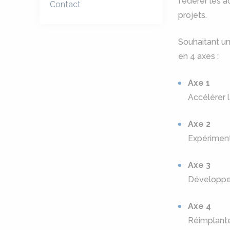
fédérer les a
Contact
projets.
Souhaitant une
en 4 axes :
Axe 1
Accélérer l
Axe 2
Expérimente
Axe 3
Développer
Axe 4
Réimplanter