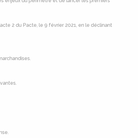
les enjeux du périmètre et de lancer les premiers
acte 2 du Pacte, le 9 février 2021, en le déclinant
 marchandises.
ovantes.
nse.