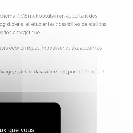
 Schéma IRVE métropolitain en apportant des
gisticiens, et étudier les possibilités de stations
sition énergétique.
cteurs économiques, modéliser et extrapoler les
rge, stations d’avitaillement, pour le transport
ceux que vous