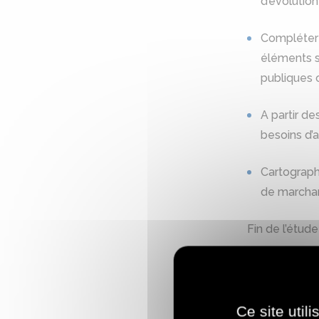
d’évolution
Compléter 
éléments su
publiques 
A partir de
besoins d’a
Cartographi
de marchan
Fin de l’étud
Pour en sa
Ce site util