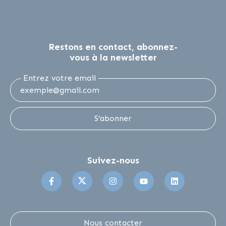
Restons en contact, abonnez-
vous à la newsletter
Entrez votre email
S’abonner
Suivez-nous
Suivez-nous sur Facebook
Suivez-nous sur Twitter
Suivez-nous sur Instagr
Suivez-nous sur 
Suivez-no
Nous contacter