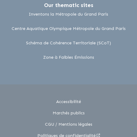
Our thematic sites
lien externe
Inventons la Métropole du Grand Paris
lien 
Centre Aquatique Olympique Métropole du Grand Paris
lien externe
Schéma de Cohérence Territoriale (SCoT)
lien externe
Zone à Faibles Émissions
Accessibilité
Marchés publics
CGU / Mentions légales
Politiques de confidentialité