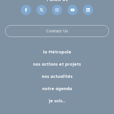
Suivez-nous sur Facebook
Suivez-nous sur Twitter
Suivez-nous sur Instagr
Suivez-nous sur 
Suivez-no
Contact Us
la Métropole
nos actions et projets
nos actualités
notre agenda
je suis...