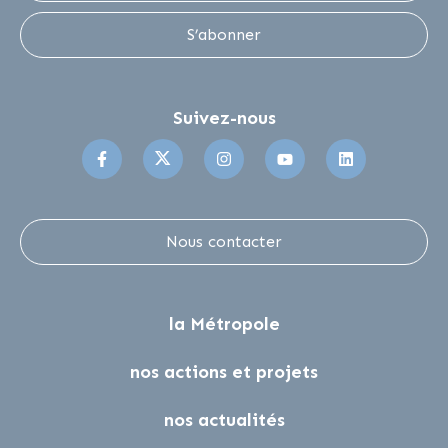
S’abonner
Suivez-nous
Suivez-nous sur Facebook
Suivez-nous sur Twitter
Suivez-nous sur Instagr
Suivez-nous sur 
Suivez-no
Nous contacter
la Métropole
nos actions et projets
nos actualités