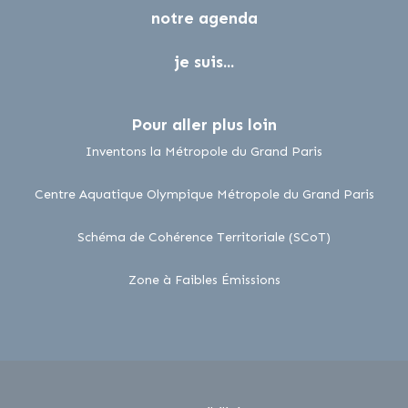
notre agenda
je suis...
Pour aller plus loin
lien externe
Inventons la Métropole du Grand Paris
lien 
Centre Aquatique Olympique Métropole du Grand Paris
lien externe
Schéma de Cohérence Territoriale (SCoT)
lien externe
Zone à Faibles Émissions