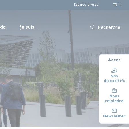
Espace presse
FR
nda
je suis...
Recherche
Accès
Nos
dispositifs
Nous
rejoindre
Newsletter