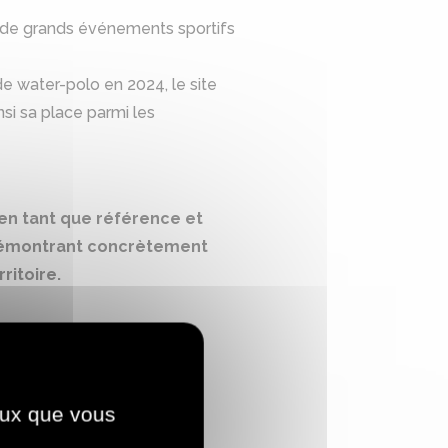
 de grands événements sportifs
de water-polo en 2024, le site
si sa place parmi les
en tant que référence et
n démontrant concrètement
ritoire.
ceux que vous