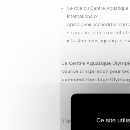
Le rôle du Centre Aquatique
internationaux.
Après avoir accueilli les com
se prépare à recevoir cet ét
infrastructures aquatiques ma
Le Centre Aquatique Olympiq
source d’inspiration pour l
comment l’héritage Olympique
Ce site util
(Faites défiler les différentes p