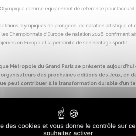
 Olympique comme équipement de référence pour l’accueil
pétitions olympiques de plongeon, de natation artistique et 
é les Championnats d'Europe de natation 2026, confirmant ain
jeures en Europe et la pérennité de son héritage sportif.
ue Métropole du Grand Paris se présente aujourd’hui 
es organisateurs des prochaines éditions des Jeux, e
 peut contribuer à la transformation durable d’un ter
Photos de la visite
ise des cookies et vous donne le contrôle sur 
hotos)
souhaitez activer