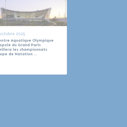
 octobre 2025
Le
12 août 2025
entre Aquatique Olympique
La Métropole du Grand 
opole du Grand Paris
le sport !
eillera les championnats
rope de Natation …