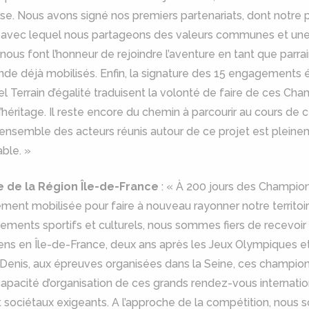
e. Nous avons signé nos premiers partenariats, dont notre pa
N, avec lequel nous partageons des valeurs communes et une 
us font l’honneur de rejoindre l’aventure en tant que parra
nde déjà mobilisés. Enfin, la signature des 15 engagements
bel Terrain d’égalité traduisent la volonté de faire de ces 
’héritage. Il reste encore du chemin à parcourir au cours de 
’ensemble des acteurs réunis autour de ce projet est pleine
able. »
e de la Région Île-de-France
: « À 200 jours des Champion
ment mobilisée pour faire à nouveau rayonner notre territoire
ements sportifs et culturels, nous sommes fiers de recevoir
ens en Île-de-France, deux ans après les Jeux Olympiques e
enis, aux épreuves organisées dans la Seine, ces champion
apacité d’organisation de ces grands rendez-vous internatio
sociétaux exigeants. A l’approche de la compétition, nous