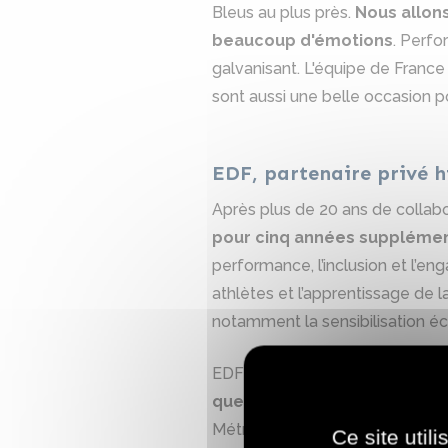
Bleus au plus près.
Nous allons
beaucoup d'émotions
. Perfo
galvanisant. L'équipe de Franc
sont aussi une belle occasion po
EDF, partenaire privé hi
Après plus de 20 ans de collabo
pour cinq années supplémen
performance, l’inclusion et l’en
athlètes et l’apprentissage de 
notamment la sensibilisation éc
EDF devient également le
pre
que la France n’avait pas or
Métropole du Grand Paris, et se
Ce site util