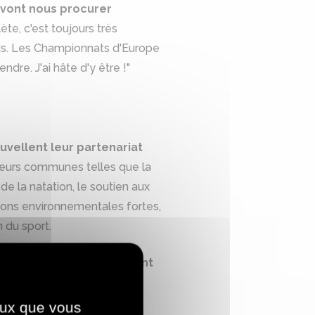
s vont nous procurer
te, c'est toujours très
ais. Les Championnats d'Europe
dre. J'ai hâte d'y être !"
uvellent leur partenariat
aleurs communes telles que la
e la natation, le soutien aux
tions environnementales fortes,
 du sport.
n 2026 à Paris, événement
ntre Aquatique Olympique
fs.
ceux que vous