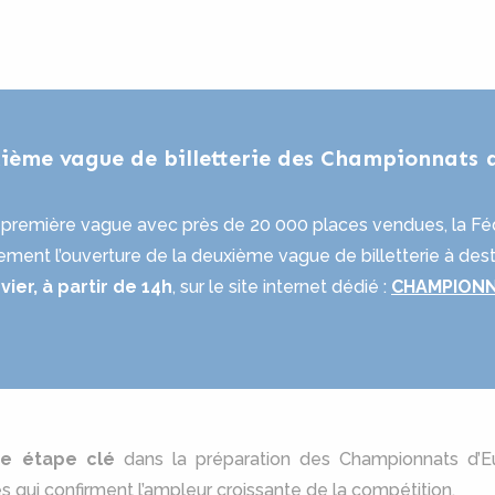
xième vague de billetterie des Championnats 
a première vague avec près de 20 000 places vendues, la Fé
lement l’ouverture de la deuxième vague de billetterie à dest
ier, à partir de 14h
, sur le site internet dédié :
CHAMPIONN
ne étape clé
dans la préparation des Championnats d’
s qui confirment l’ampleur croissante de la compétition.