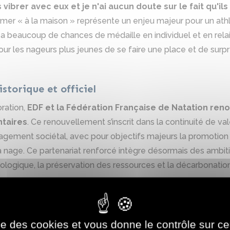
 vibrer avec eux et je n'ai aucun doute sur le fait qu'il
rmer « à la maison » représente un enjeu majeur pour un athlè
e a beaucoup de chances de médaille en individuel et en rel
ur les nageurs plus jeunes de se faire une place et de surpren
storique et officiel
ration,
EDF et la Fédération Française de Natation reno
taires
. Ce renouvellement s’inscrit dans la continuité de v
gagement sociétal, avec pour objectifs majeurs la promotion d
la nage. Ce partenariat renforcé intègre désormais des ambi
ologique, la préservation des ressources et la décarbonation
mier partenaire des Championnats d’Europe de Natatio
ganisé depuis 1987
. Il se déroulera dans la Seine et au Ce
 veut une vitrine de la décarbonation des événements sporti
ise des cookies et vous donne le contrôle sur 