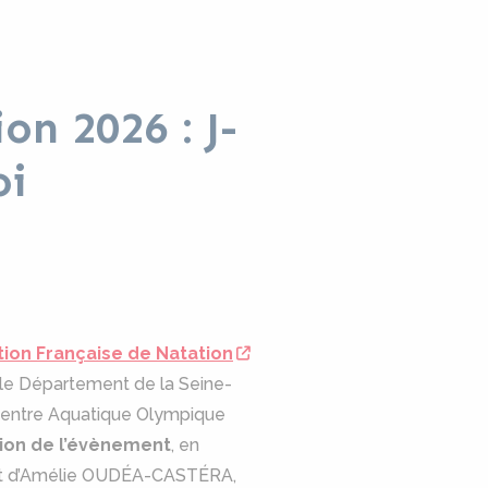
n 2026 : J-
oi
ion Française de Natation
, le Département de la Seine-
u Centre Aquatique Olympique
ation de l’évènement
, en
e et d’Amélie OUDÉA-CASTÉRA,