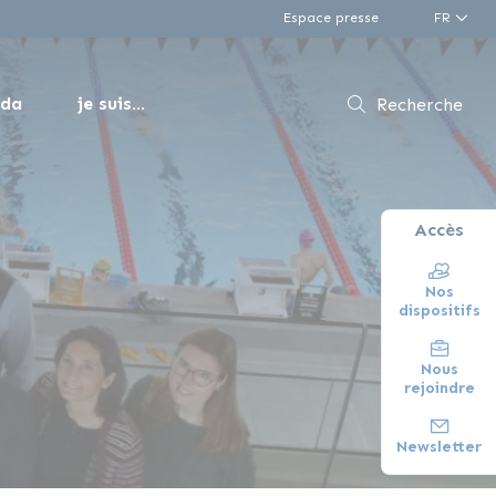
Espace presse
FR
nda
je suis...
Recherche
Accès
Nos
dispositifs
Nous
rejoindre
Newsletter