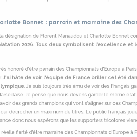
arlotte Bonnet : parrain et marraine des Ch
 la désignation de Florent Manaudou et Charlotte Bonnet
atation 2026
.
Tous deux symbolisent l’excellence et 
 très honoré d'être parrain des Championnats d'Europe à Paris
r.
J'ai hâte de voir l'équipe de France briller cet été 
 Olympique
. Je suis toujours très ému de voir des Français g
arseillaise. Je pense que nous devons garder le même état
d'avoir des grands champions qui vont s'aligner sur ces Cha
ur décrocher un maximum de titres. Le public français jouer
ance donc nous espérons que les supporters tricolores vien
e réelle fierté d'être marraine des Championnats d'Europe à P