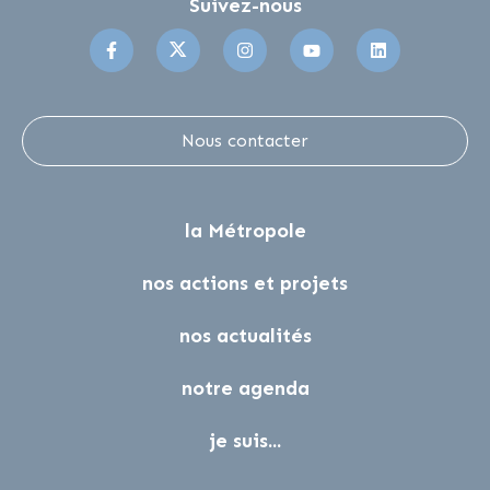
Suivez-nous
Suivez-nous sur Facebook
Suivez-nous sur Twitter
Suivez-nous sur Instagr
Suivez-nous sur 
Suivez-no
Nous contacter
la Métropole
nos actions et projets
nos actualités
notre agenda
je suis...