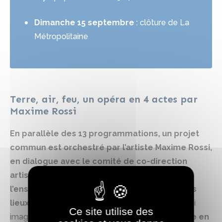
Dimanche 15 septembre
: clôture de La
Métropolitaine
Terre, air, feu, un opéra en 4 actes par
Maxime Rossi
En parallèle des 13 programmations, un projet
commun est orchestré par l’artiste Maxime Rossi,
en dialogue avec le comité de co-direction
artistique de La Métropolitaine constitué de
l’ensemble des directions et des équipes des
lieux
. Dans un esprit de célébration, Maxime Rossi
Ce site utilise des
imagine,
Terre, air, feu un opéra synesthésique en