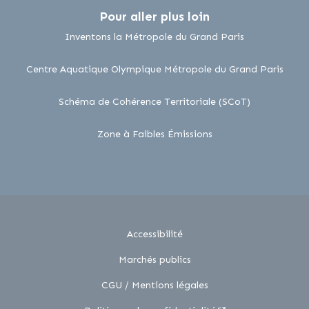
Pour aller plus loin
lien externe
Inventons la Métropole du Grand Paris
lien 
Centre Aquatique Olympique Métropole du Grand Paris
lien externe
Schéma de Cohérence Territoriale (SCoT)
lien externe
Zone à Faibles Émissions
Accessibilité
Marchés publics
CGU / Mentions légales