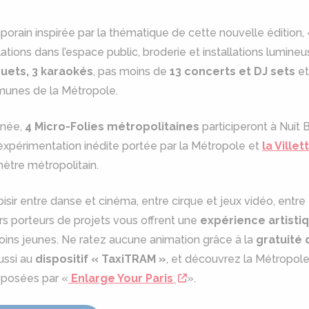
rain inspirée par la thématique de cette nouvelle édition, « 
ions dans l’espace public, broderie et installations lumineus
uets, 3 karaokés
, pas moins de
13 concerts et DJ sets
et
mmunes de la Métropole.
née,
4 Micro-Folies métropolitaines
participeront à Nuit 
expérimentation inédite portée par la Métropole et
la Villet
mètre métropolitain.
isir entre danse et cinéma, entre cirque et jeux vidéo, entre
rs porteurs de projets vous offrent une
expérience artistiq
oins jeunes. Ne ratez aucune animation grâce à la
gratuité 
aussi au
dispositif « TaxiTRAM »
, et découvrez la Métropole
oposées par «
Enlarge Your Paris
».