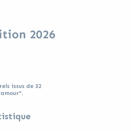
ition 2026
els issus de 32
'amour".
tistique