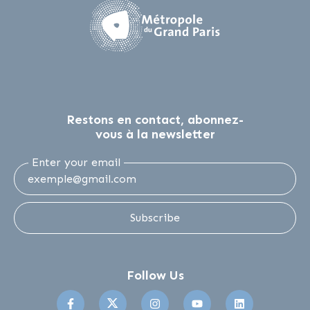
Restons en contact, abonnez-
vous à la newsletter
Enter your email
Subscribe
Follow Us
Suivez-nous sur Facebook
Suivez-nous sur Twitter
Suivez-nous sur Instagr
Suivez-nous sur 
Suivez-no