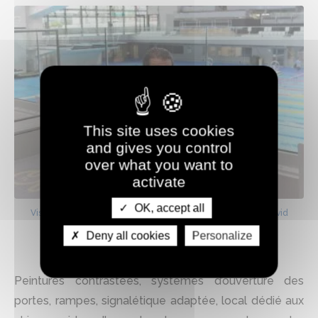
This site uses cookies
and gives you control
over what you want to
activate
OK, accept all
Visite du CAO le jeudi 5 septembre 2024 en présence de David
Smetanine, para nageur de la FFH.
Deny all cookies
Personalize
Peintures contrastées, systèmes d’ouverture des
portes, rampes, signalétique adaptée, local dédié aux