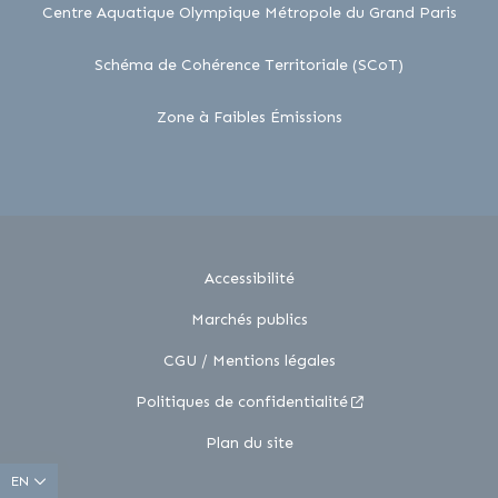
lien 
Centre Aquatique Olympique Métropole du Grand Paris
lien externe
Schéma de Cohérence Territoriale (SCoT)
lien externe
Zone à Faibles Émissions
Accessibilité
Marchés publics
CGU / Mentions légales
Politiques de confidentialité
Plan du site
EN