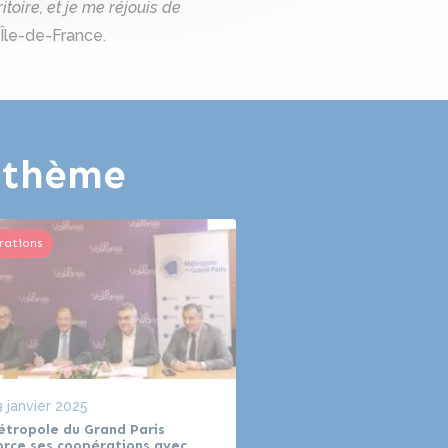
oire, et je me réjouis de
Île-de-France.
e thème
rations
 janvier 2025
étropole du Grand Paris
orce ses coopérations avec