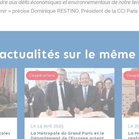
re aux défis économiques et environnementaux de notre territ
nir
» précise Dominique RESTINO, Président de la CCI Paris 
actualités sur le mêm
Coopérations
Coopé
Le
14 avril 2025
Le
29
coles
La Métropole du Grand Paris et le
La M
Département de l’Essonne actent
renf