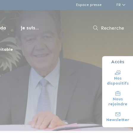
Espace presse
FR
nda
je suis...
Recherche
uitable
Accès
Nos
dispositifs
Nous
rejoindre
Newsletter