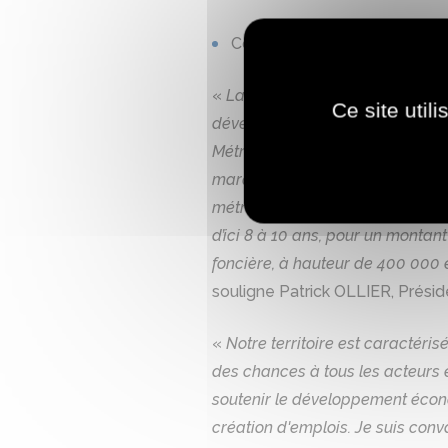
Coopérer pour la transformati
«
La CCI Paris Île-de-France est
Ce site util
développement économique, comme
Métropole du Grand Paris affir
marquée par la crise sanitaire,
métropolitaine, nous avons pour
d’ici 8 à 10 ans, pour un montant
foncière, à hauteur de 400 000 e
souligne Patrick OLLIER, Présid
«
Notre territoire est caractéris
des chances à tous les acteurs é
soutenir le développement écono
création d'emplois. Je suis conv