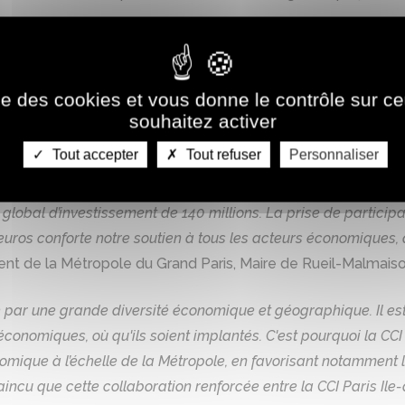
on durable de l’axe Seine à travers une information régulièr
 l’un des partenaires historiques de la Métropole du Grand Par
ise des cookies et vous donne le contrôle sur 
 la revitalisation des centres-villes, est déclaré d’intérêt 
souhaitez activer
me ainsi son rôle d’opérateur économique majeur pour relanc
Tout accepter
Tout refuser
Personnaliser
 à l’écoute des défis que posent les nouveaux modes de cons
 objectif d’acquérir 350 à 400 rez-de-chaussée commerciaux 
 global d’investissement de 140 millions. La prise de participa
uros conforte notre soutien à tous les acteurs économiques, qu
ent de la Métropole du Grand Paris, Maire de Rueil-Malmaiso
é par une grande diversité économique et géographique. Il est 
conomiques, où qu'ils soient implantés. C'est pourquoi la CC
mique à l’échelle de la Métropole, en favorisant notamment l'
aincu que cette collaboration renforcée entre la CCI Paris Ile