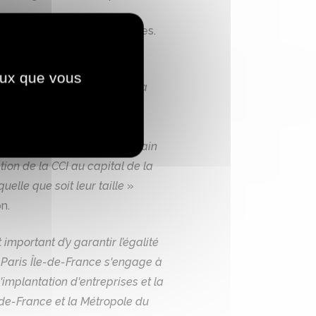
e et des initiatives communes.
is. Le soutien au
ceux que vous
métropolitain depuis 2017. La
er une économie encore
ommation. Avec la Foncière
sur le périmètre métropolitain
tion de la CCI au capital de la
elle que soit leur taille
»
n.
important d’y garantir l’égalité
I Paris Île-de-France s'engage à
implantation d'entreprises et la
-de-France et la Métropole du