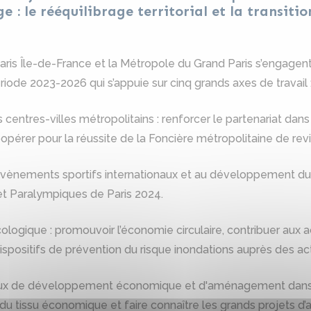
e : le rééquilibrage territorial et la transiti
Paris Île-de-France et la Métropole du Grand Paris s’engage
iode 2023-2026 qui s’appuie sur cinq grands axes de travail 
 centres-villes métropolitains : renforcer le partenariat da
oopérer pour la réussite de la Foncière métropolitaine de rev
s évènements sportifs internationaux et au développement 
t Paralympiques de Paris 2024.
logique : promouvoir l’économie circulaire, contribuer aux ac
es dispositifs de prévention du risque inondations auprès des 
ux de développement économique et d'aménagement dans l
 du tissu économique et faire connaître les grands projets 