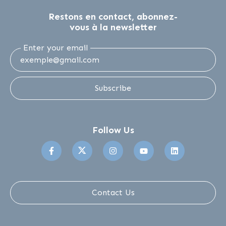
Restons en contact, abonnez-
vous à la newsletter
Enter your email
Subscribe
Follow Us
Suivez-nous sur Facebook
Suivez-nous sur Twitter
Suivez-nous sur Instagr
Suivez-nous sur 
Suivez-no
Contact Us