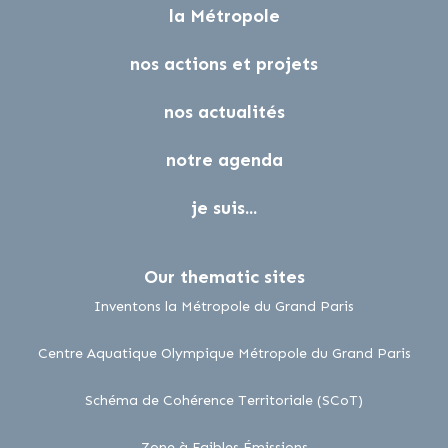
la Métropole
nos actions et projets
nos actualités
notre agenda
je suis...
Our thematic sites
lien externe
Inventons la Métropole du Grand Paris
lien 
Centre Aquatique Olympique Métropole du Grand Paris
lien externe
Schéma de Cohérence Territoriale (SCoT)
lien externe
Zone à Faibles Émissions