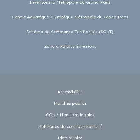
lien externe
Inventons la Métropole du Grand Paris
lien 
Centre Aquatique Olympique Métropole du Grand Paris
lien externe
Schéma de Cohérence Territoriale (SCoT)
lien externe
Zone à Faibles Émissions
Accessibilité
Marchés publics
CGU / Mentions légales
Politiques de confidentialité
Plan du site