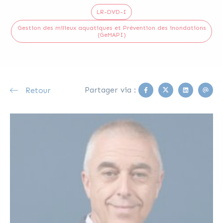
LR-DVD-I
Gestion des milieux aquatiques et Prévention des inondations
(GeMAPI)
Facebook
Twitter
Linkedin
Emai
Partager via :
Retour