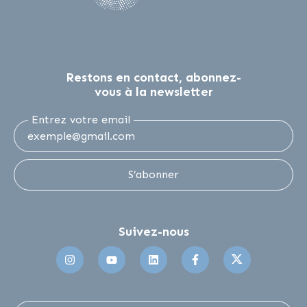
Restons en contact, abonnez-
vous à la newsletter
Entrez votre email
S’abonner
Suivez-nous
Suivez-nous sur Instagram
Suivez-nous sur Youtube
Suivez-nous sur Linkedin
Suivez-nous sur 
Suivez-no