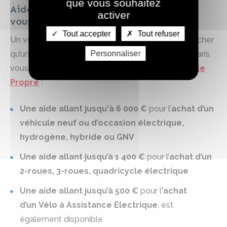
que vous souhaitez
Aides au remplacement : la Métropole
activer
vous soutient
Tout accepter
Tout refuser
Un véhicule électrique peut parfois coûter moins cher
Personnaliser
qu’un véhicule essence. La Métropole du Grand Paris
vous soutient grâce au dispositif
Métropole Roule
Propre
:
Une aide allant jusqu'à 6 000 €
pour l’
achat d’un
véhicule neuf ou d’occasion électrique,
hydrogène, hybride ou GNV
Une aide allant jusqu’à 1 400 €
pour l’
achat d’un
2-roues, 3-roues, quadricycle électrique
Une aide allant jusqu’à 500 €
pour l
’achat
d’un Vélo à Assistance Electrique
, est
également disponible